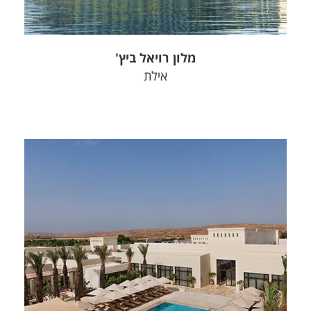
מלון רויאל ביץ'
אילת
צפה בפרויקט