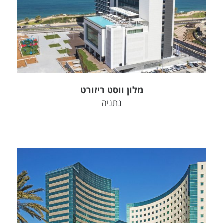
צפה בפרויקט
מלון ווסט ריזורט
נתניה