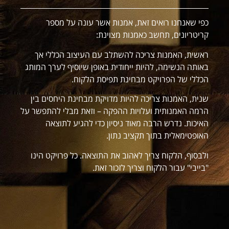
כפי שאנחנו רואים זאת, אמנות אשר עונה על מספר
קריטריונים, תחשב כאמנות מצוינת:
ראשית, האמנות צריכה להשתלב עם העיצוב הכללי אך
באותה הנשימה, להיות ייחודית באופן שיוסיף לערך המותג
הכללי של הפרויקט מבחינת תפיסת הלקוח.
שנית, האמנות צריכה להיות מדויקת מבחינת היחסים בין
הרמה האמנותית ועלויות ההפקה – וזאת מבלי להתפשר על
האיכות. נדרש הרבה מאוד ניסיון כדי להגיע לתוצאה
האופטימאלית בתוך תקציב נתון.
ולבסוף, הלקוח צריך לאהוב את התוצאה. כל פרויקט הינו
"בייבי" עבור הלקוח וצריך לזכור זאת.