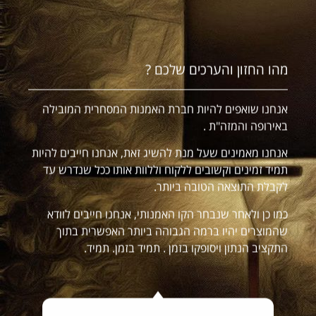
מהו החזון והערכים שלכם ?
אנחנו שואפים להיות חברת האמנות המסחרית המובילה
באירופה והמזה"ת .
אנחנו מאמינים שעל מנת להשיג זאת, אנחנו חייבים להיות
תמיד זמינים וקשובים ללקוח וללוות אותו ככל שנדרש עד
לקבלת התוצאה הטובה ביותר.
כמו כן ולאחר שנבחר הקו האמנותי, אנחנו חייבים לוודא
שהמוצרים יהיו ברמה הגבוהה ביותר האפשרית בתוך
התקציב הנתון ויסופקו בזמן . תמיד בזמן. תמיד.