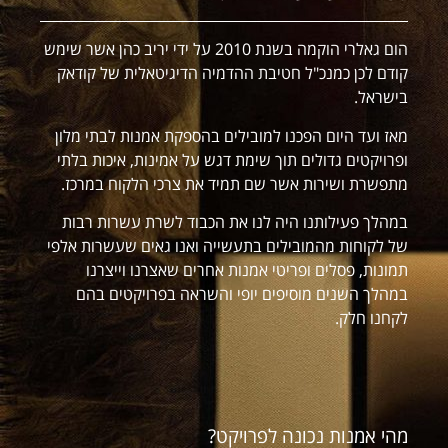
הום גאלרי הוקמה בשנת 2010 על ידי יריב כהן אשר שימש
קודם לכן כמנכ"ל חטיבת ההדמיה הדיגיטאלית של קודאק
בישראל.
מאז ועד היום הפכנו למובילים בהספקת אמנות לבתי מלון
ופרויקטים גדולים תוך שימת דגש על אמינות, איכות בלתי
מתפשרת ושירות אשר שם תמיד את צרכי הלקוח במרכז.
במהלך פעילותנו היה לנו את הכבוד לשרת עשרות רבות
של לקוחות מהמובילים בתעשייה ואנו גאים שעשרות אלפי
תמונות, פסלים ופריטי אמנות אחרים שאצרנו וייצרנו
במהלך השנים מוסיפים יופי והשראה בפרויקטים בהם
לקחנו חלק.
מהי אמנות נכונה לפרויקט?