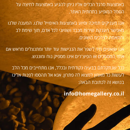
באמצעות סרגל הכלים אליו ניתן להגיע באמצעות לחיצה על
הסמל המופיע בתחתית האתר.
אנו מעניקים תמיכה וסיוע באמצעות האימייל שלנו. המענה שלנו
מאפשר הענקת שירות מכבד ושוויוני לכל אדם, תוך שימת לב
והתאמה לצרכים השונים.
אנו שואפים מיד לשפר את הנגישות עוד יותר ומתנצלים מראש אם
אחד המסמכים או הפיצ'רים אינו מספיק נוח ומונגש.
ככל שנתקלתם בבעיה נקודתית ובכלל, אנו מתחייבים מכל הלב
לעשות כל מאמץ למצוא לה פתרון. אנא אל תהססו לפנות אלינו
בנושא זה לכתובת הבאה:
info@homegallery.co.il