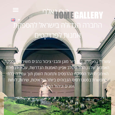
הום גאלרי -
החברה הגדולה בישראל להספקת
אמנות לפרויקטים
עשרות בתי מלון, בתי דיור מוגן ומבני ציבור נהנים משירותי הספקת
האמנות שלנו, החל משלב אפיון האמנות הנדרשת, עבור לבחירת
האימג’ים ועד הספקת ההדפסים ותמונות השמן תוך עמידה בלתי
מתפשרת בסטנדרטים הגבוהים ביותר של איכות, שירות, לוחות
זמנים וניהול התקציב.